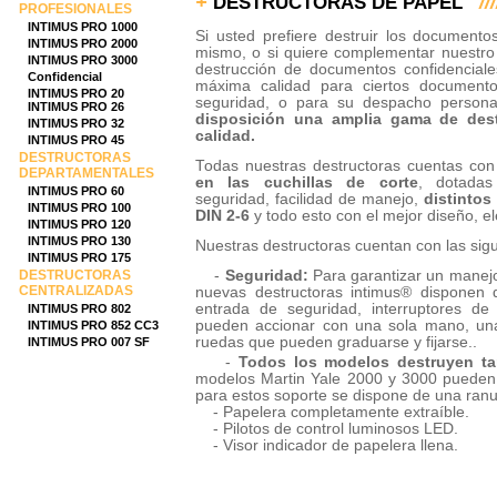
+
///
DESTRUCTORAS DE PAPEL
PROFESIONALES
INTIMUS PRO 1000
Si usted prefiere destruir los documentos
INTIMUS PRO 2000
mismo, o si quiere complementar nuestro 
INTIMUS PRO 3000
destrucción de documentos confidenciale
Confidencial
máxima calidad para ciertos document
INTIMUS PRO 20
seguridad, o para su despacho person
INTIMUS PRO 26
disposición una amplia gama de des
INTIMUS PRO 32
calidad.
INTIMUS PRO 45
DESTRUCTORAS
Todas nuestras destructoras cuentas co
DEPARTAMENTALES
en las cuchillas de corte
, dotada
INTIMUS PRO 60
seguridad, facilidad de manejo,
distintos
INTIMUS PRO 100
DIN 2-6
y todo esto con el mejor diseño, e
INTIMUS PRO 120
INTIMUS PRO 130
Nuestras destructoras cuentan con las sigu
INTIMUS PRO 175
DESTRUCTORAS
-
Seguridad:
Para garantizar un manej
CENTRALIZADAS
nuevas destructoras intimus® disponen
entrada de seguridad, interruptores de
INTIMUS PRO 802
pueden accionar con una sola mano, una 
INTIMUS PRO 852 CC3
ruedas que pueden graduarse y fijarse..
INTIMUS PRO 007 SF
-
Todos los modelos destruyen tar
modelos Martin Yale 2000 y 3000 pueden 
para estos soporte se dispone de una ranu
- Papelera completamente extraíble.
- Pilotos de control luminosos LED.
- Visor indicador de papelera llena.